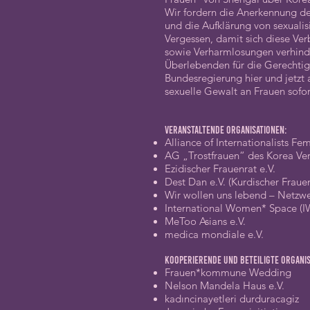
Wir fordern die Anerkennung de
und die Aufklärung von sexuali
Vergessen, damit sich diese Ve
sowie Verharmlosungen verhinder
Überlebenden für die Gerechtigke
Bundesregierung hier und jetz
sexuelle Gewalt an Frauen sofo
Veranstaltende Organisationen:
Alliance of Internationalists Fem
AG „Trostfrauen“ des Korea Ver
Ezidischer Frauenrat e.V.
Dest Dan e.V. (Kurdischer Frauen
Wir wollen uns lebend – Netzw
International Women* Space
(
MeToo Asians e.V.
medica mondiale e.V.
Kooperierende und beteiligte Organis
Frauen*kommune Wedding
Nelson Mandela Haus e.V.
kadıncinayetleri durduracagiz