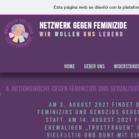
Esta página web se diseñó con la plataf
NETZWERK gegen feminizide
wir
WOLLEN
UNS
lebend
HOME
UEBER UNS
WIDERSTAND
4. AKTIONSWOCHE GEGEN FEMINIZIDE UND SEXUALISIE
Am 3. August 2021 findet 
Feminizids und Genozids gege
statt. Am 14. August 2021 
ehemaligen „Trostfrauen“ i
vielfältig und bunt mit e