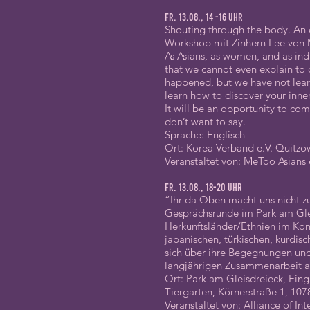
Fr. 13.08., 14 -16 Uhr
Shouting through the body. An 
Workshop mit Zinhern Lee von 
As Asians, as women, and as indi
that we cannot even explain to o
happened, but we have not lear
learn how to discover your inne
It will be an opportunity to co
don’t want to say.
Sprache: Englisch
Ort: Korea Verband e.V. Quitzow
Veranstaltet von: MeToo Asians 
Fr. 13.08., 18-20 Uhr
“Ihr da Oben macht uns nicht z
Gesprächsrunde im Park am Gle
Herkunftsländer/Ethnien im Konf
japanischen, türkischen, kurdi
sich über ihre Begegnungen un
langjährigen Zusammenarbeit a
Ort: Park am Gleisdreieck, Ein
Tiergarten, Körnerstraße 1, 107
Veranstaltet von: Alliance of Int